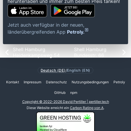
herunterladen und immer zum besten Preis tanken!
Jetzt auch verfügbar in der neuen,
länderübergreifenden App
Petroly.
Shell Hamburg
Shell Hamburg
Heidenkampsweg 54
Bundesstr. 66
Deutsch (DE)
/
English (EN)
Kontakt
Impressum
Datenschutz
Nutzungsbedingungen
Petroly
GitHub
npm
Copyright © 2022-2026 David Pertiller | pertiller.tech
Diese Website erreicht ein
Carbon Rating von A
.