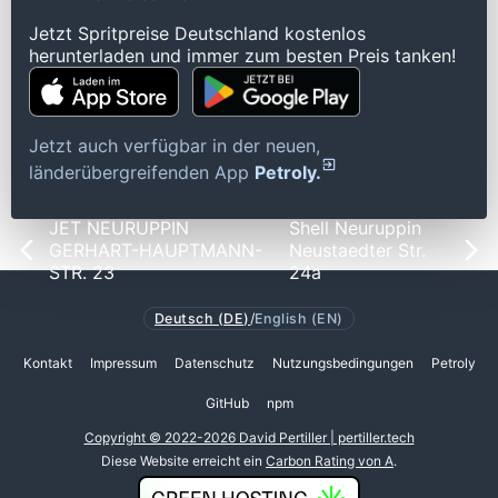
Jetzt Spritpreise Deutschland kostenlos
herunterladen und immer zum besten Preis tanken!
Jetzt auch verfügbar in der neuen,
länderübergreifenden App
Petroly.
JET NEURUPPIN
Shell Neuruppin
GERHART-HAUPTMANN-
Neustaedter Str.
STR. 23
24a
Deutsch (DE)
/
English (EN)
Kontakt
Impressum
Datenschutz
Nutzungsbedingungen
Petroly
GitHub
npm
Copyright © 2022-2026 David Pertiller | pertiller.tech
Diese Website erreicht ein
Carbon Rating von A
.