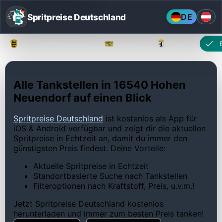
Spritpreise Deutschland
DE
Baden-Württemberg
Bayern
Berlin
Alle Tankstellen in 16540 Hohen
Neuendorf auf einen Blick
Spritpreise Deutschland
ist kostenlos als App für
iOS & Android verfügbar und zeigt dir die aktuellen
Spritpreise in Echtzeit an, damit du immer den
günstigsten Preis findest. Deine Vorteile:
Aktuelle Spritpreise in Echtzeit
Standortbasierte Suche nach Tankstellen
Filteroptionen nach Kraftstoff, Preis, u.v.m.!
Jetzt Spritpreise Deutschland kostenlos
herunterladen und immer zum besten Preis tanken!