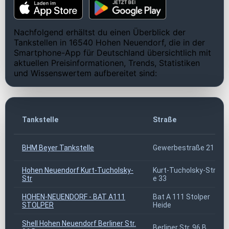
Nachfolgend erhältst du einen Überblick der
Tankstellen in 16540 Hohen Neuendorf, die in der
Smartphone-App für Deutschland übersichtlich mit
aktuellen Preisinformationen, Trends, Statistiken
und Wissenswertem aufbereitet sind:
Tankstelle
Straße
BHM Beyer Tankstelle
Gewerbestraße 21
Hohen Neuendorf Kurt-Tucholsky-
Kurt-Tucholsky-Str.
Str
e 33
HOHEN-NEUENDORF - BAT A111
Bat A 111 Stolper
STOLPER
Heide
Shell Hohen Neuendorf Berliner Str.
Berliner Str. 96 B