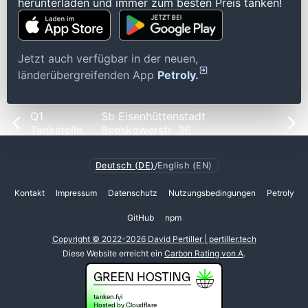
herunterladen und immer zum besten Preis tanken!
Jetzt auch verfügbar in der neuen,
länderübergreifenden App
Petroly.
Q1
Sb Eisenhüttenstadt
Tankstelle
Beeskowerstr. 36
Deutsch (DE)
/
English (EN)
Kontakt
Impressum
Datenschutz
Nutzungsbedingungen
Petroly
GitHub
npm
Copyright © 2022-2026 David Pertiller | pertiller.tech
Diese Website erreicht ein
Carbon Rating von A
.