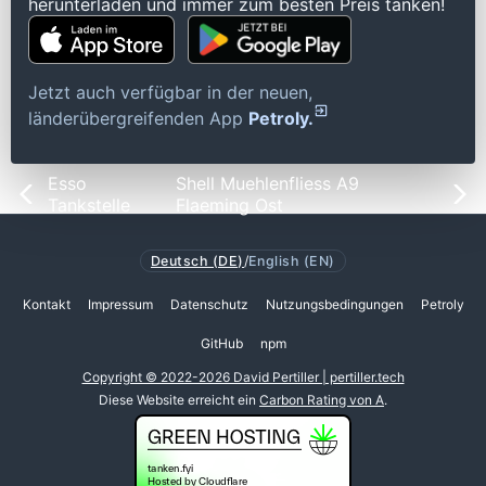
herunterladen und immer zum besten Preis tanken!
Jetzt auch verfügbar in der neuen,
länderübergreifenden App
Petroly.
Esso
Shell Muehlenfliess A9
Tankstelle
Flaeming Ost
Deutsch (DE)
/
English (EN)
Kontakt
Impressum
Datenschutz
Nutzungsbedingungen
Petroly
GitHub
npm
Copyright © 2022-2026 David Pertiller | pertiller.tech
Diese Website erreicht ein
Carbon Rating von A
.