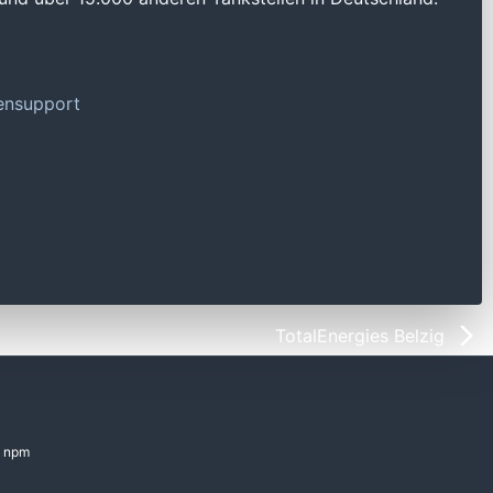
tensupport
TotalEnergies Belzig
npm