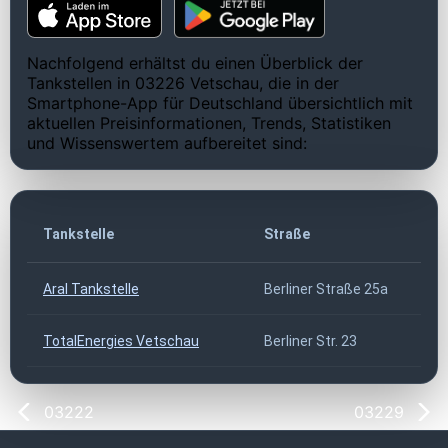
Nachfolgend erhältst du einen Überblick der
Tankstellen in 03226 Vetschau, die in der
Smartphone-App für Deutschland übersichtlich mit
aktuellen Preisinformationen, Trends, Statistiken
und Wissenswertem aufbereitet sind:
Tankstelle
Straße
Aral Tankstelle
Berliner Straße 25a
TotalEnergies Vetschau
Berliner Str. 23
03222
03229