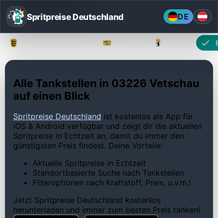
Spritpreise Deutschland
DE
Baden-Württemberg
Bayern
Berlin
Alle Tankstellen in 03226 Vetschau
auf einen Blick
Spritpreise Deutschland
ist kostenlos als App für
iOS & Android verfügbar und zeigt dir die aktuellen
Spritpreise in Echtzeit an, damit du immer den
günstigsten Preis findest. Deine Vorteile:
Aktuelle Spritpreise in Echtzeit
Standortbasierte Suche nach Tankstellen
Filteroptionen nach Kraftstoff, Preis, u.v.m.!
Jetzt Spritpreise Deutschland kostenlos
herunterladen und immer zum besten Preis tanken!