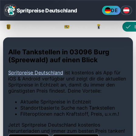
Spritpreise Deutschland
DE
Baden-Württemberg
Bayern
Berlin
Alle Tankstellen in 03096 Burg
(Spreewald) auf einen Blick
Spritpreise Deutschland
ist kostenlos als App für
iOS & Android verfügbar und zeigt dir die aktuellen
Spritpreise in Echtzeit an, damit du immer den
günstigsten Preis findest. Deine Vorteile:
Aktuelle Spritpreise in Echtzeit
Standortbasierte Suche nach Tankstellen
Filteroptionen nach Kraftstoff, Preis, u.v.m.!
Jetzt Spritpreise Deutschland kostenlos
herunterladen und immer zum besten Preis tanken!