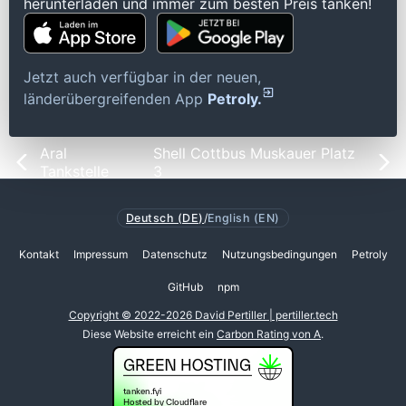
herunterladen und immer zum besten Preis tanken!
Jetzt auch verfügbar in der neuen,
länderübergreifenden App
Petroly.
Aral
Shell Cottbus Muskauer Platz
Tankstelle
3
Deutsch (DE)
/
English (EN)
Kontakt
Impressum
Datenschutz
Nutzungsbedingungen
Petroly
GitHub
npm
Copyright © 2022-2026 David Pertiller | pertiller.tech
Diese Website erreicht ein
Carbon Rating von A
.