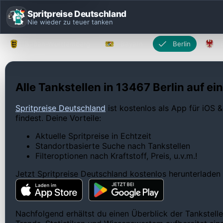
Spritpreise Deutschland
Nie wieder zu teuer tanken
Baden-Württemberg
Bayern
Berlin
Alle Tankstellen in 13467 Berlin auf ei
Spritpreise Deutschland
ist kostenlos als App für iOS &
findest. Deine Vorteile:
Aktuelle Spritpreise in Echtzeit
Standortbasierte Suche nach Tankstellen
Filteroptionen nach Kraftstoff, Preis, u.v.m.!
Jetzt Spritpreise Deutschland kostenlos herunterladen
Nachfolgend erhältst du einen Überblick der Tankstelle