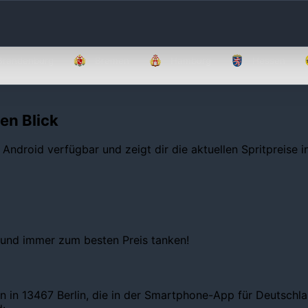
Brandenburg
Bremen
Hamburg
Hessen
nen Blick
 Android verfügbar und zeigt dir die aktuellen Spritpreise 
 und immer zum besten Preis tanken!
n in 13467 Berlin, die in der Smartphone-App für Deutschlan