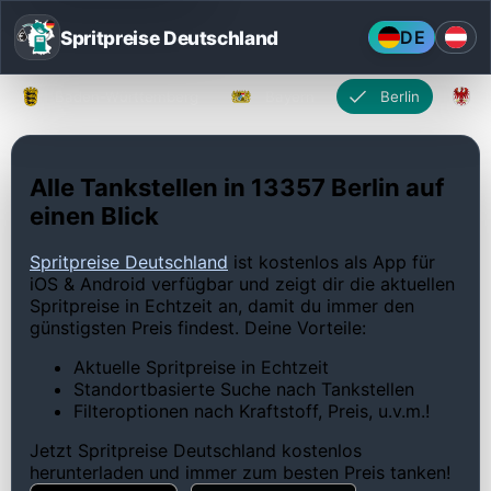
Spritpreise Deutschland
DE
Baden-Württemberg
Bayern
Berlin
Alle Tankstellen in 13357 Berlin auf
einen Blick
Spritpreise Deutschland
ist kostenlos als App für
iOS & Android verfügbar und zeigt dir die aktuellen
Spritpreise in Echtzeit an, damit du immer den
günstigsten Preis findest. Deine Vorteile:
Aktuelle Spritpreise in Echtzeit
Standortbasierte Suche nach Tankstellen
Filteroptionen nach Kraftstoff, Preis, u.v.m.!
Jetzt Spritpreise Deutschland kostenlos
herunterladen und immer zum besten Preis tanken!