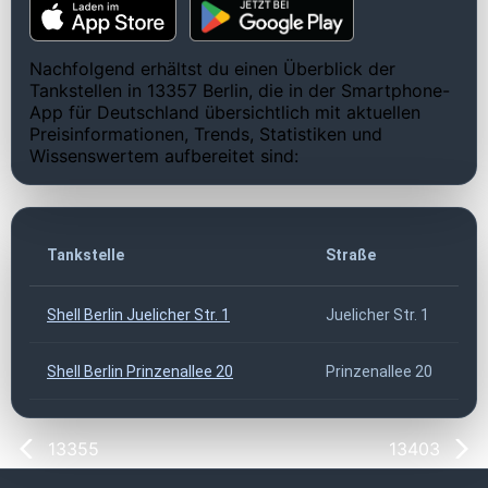
Nachfolgend erhältst du einen Überblick der
Tankstellen in 13357 Berlin, die in der Smartphone-
App für Deutschland übersichtlich mit aktuellen
Preisinformationen, Trends, Statistiken und
Wissenswertem aufbereitet sind:
Tankstelle
Straße
Shell Berlin Juelicher Str. 1
Juelicher Str. 1
Shell Berlin Prinzenallee 20
Prinzenallee 20
13355
13403