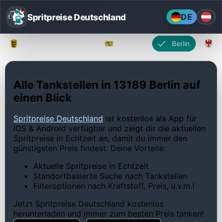
Spritpreise Deutschland
DE
Baden-Württemberg
Bayern
Berlin
Alle Tankstellen in 13189 Berlin auf
einen Blick
Spritpreise Deutschland
ist kostenlos als App für
iOS & Android verfügbar und zeigt dir die aktuellen
Spritpreise in Echtzeit an, damit du immer den
günstigsten Preis findest. Deine Vorteile:
Aktuelle Spritpreise in Echtzeit
Standortbasierte Suche nach Tankstellen
Filteroptionen nach Kraftstoff, Preis, u.v.m.!
Jetzt Spritpreise Deutschland kostenlos
herunterladen und immer zum besten Preis tanken!