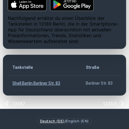
Nachfolgend erhältst du einen Überblick der
Tankstellen in 13189 Berlin, die in der Smartphone-
App für Deutschland übersichtlich mit aktuellen
Preisinformationen, Trends, Statistiken und
Wissenswertem aufbereitet sind:
Tankstelle
Straße
Shell Berlin Berliner Str. 83
Berliner Str. 83
13187
13353
Deutsch (DE)
/
English (EN)