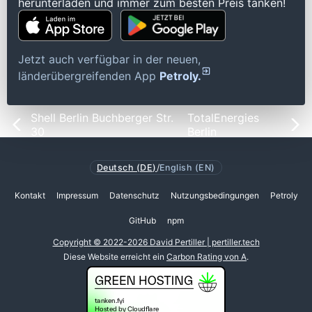
herunterladen und immer zum besten Preis tanken!
Jetzt auch verfügbar in der neuen,
länderübergreifenden App
Petroly.
Shell Berlin Buchberger Str.
TotalEnergies
30
Berlin
Deutsch (DE)
/
English (EN)
Kontakt
Impressum
Datenschutz
Nutzungsbedingungen
Petroly
GitHub
npm
Copyright © 2022-2026 David Pertiller | pertiller.tech
Diese Website erreicht ein
Carbon Rating von A
.