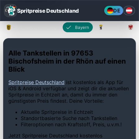
Spritpreise Deutschland
DE
Baden-Württemberg
Bayern
Berlin
Alle Tankstellen in 97653
Bischofsheim in der Rhön auf einen
Blick
Spritpreise Deutschland
ist kostenlos als App für
iOS & Android verfügbar und zeigt dir die aktuellen
Spritpreise in Echtzeit an, damit du immer den
günstigsten Preis findest. Deine Vorteile:
Aktuelle Spritpreise in Echtzeit
Standortbasierte Suche nach Tankstellen
Filteroptionen nach Kraftstoff, Preis, u.v.m.!
Jetzt Spritpreise Deutschland kostenlos