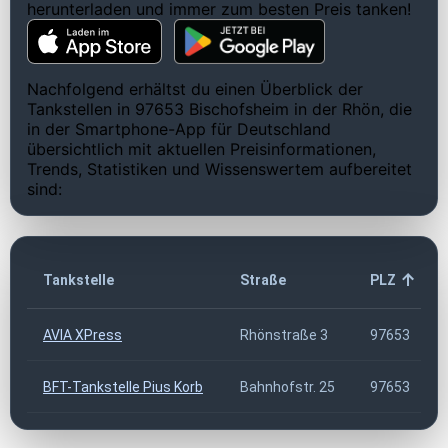
herunterladen und immer zum besten Preis tanken!
Nachfolgend erhältst du einen Überblick der
Tankstellen in 97653 Bischofsheim in der Rhön, die
in der Smartphone-App für Deutschland
übersichtlich mit aktuellen Preisinformationen,
Trends, Statistiken und Wissenswertem aufbereitet
sind:
Tankstelle
Straße
PLZ
AVIA XPress
Rhönstraße 3
97653
BFT-Tankstelle Pius Korb
Bahnhofstr. 25
97653