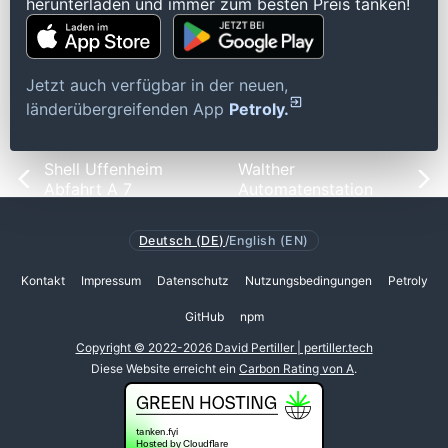
herunterladen und immer zum besten Preis tanken!
Jetzt auch verfügbar in der neuen,
länderübergreifenden App
Petroly.
Shell Uffenheim
Walther
Abfahrt A 7
Automatenstation
Deutsch (DE)
/
English (EN)
Kontakt
Impressum
Datenschutz
Nutzungsbedingungen
Petroly
GitHub
npm
Copyright © 2022-2026 David Pertiller | pertiller.tech
Diese Website erreicht ein
Carbon Rating von A
.