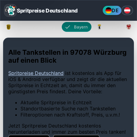
Spritpreise Deutschland
DE
Baden-Württemberg
Bayern
Berlin
Alle Tankstellen in 97078 Würzburg
auf einen Blick
Spritpreise Deutschland
ist kostenlos als App für
iOS & Android verfügbar und zeigt dir die aktuellen
Spritpreise in Echtzeit an, damit du immer den
günstigsten Preis findest. Deine Vorteile:
Aktuelle Spritpreise in Echtzeit
Standortbasierte Suche nach Tankstellen
Filteroptionen nach Kraftstoff, Preis, u.v.m.!
Jetzt Spritpreise Deutschland kostenlos
herunterladen und immer zum besten Preis tanken!