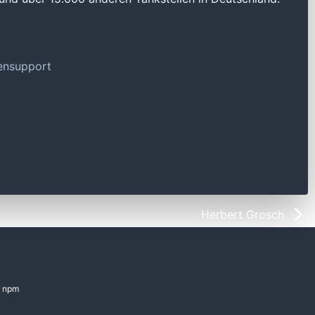
tensupport
Herbert Grosch
npm