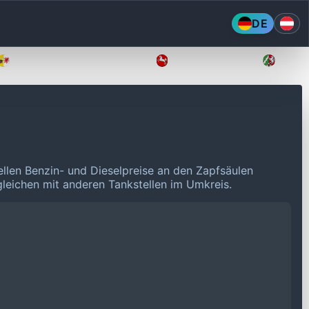
DE
Mecklenburg-Vorpommern
Niedersachsen
Nordr
ellen Benzin- und Dieselpreise an den Zapfsäulen
rgleichen mit anderen Tankstellen im Umkreis.