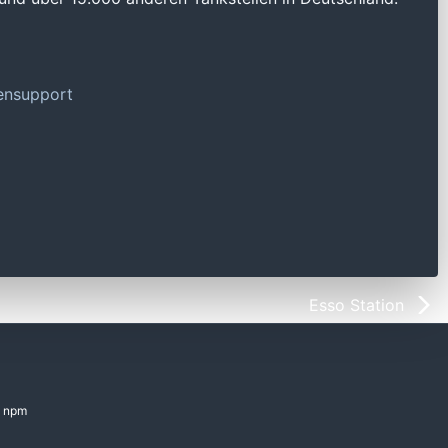
tensupport
Esso Station
npm