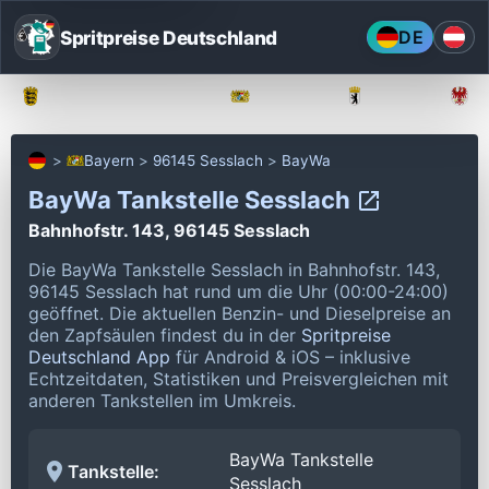
Spritpreise Deutschland
DE
Baden-Württemberg
Bayern
Berlin
Bayern
96145 Sesslach
BayWa
BayWa Tankstelle Sesslach
Bahnhofstr. 143, 96145 Sesslach
Die BayWa Tankstelle Sesslach in Bahnhofstr. 143,
96145 Sesslach hat rund um die Uhr (00:00-24:00)
geöffnet.
Die aktuellen Benzin- und Dieselpreise an
den Zapfsäulen findest du in der
Spritpreise
Deutschland App
für Android & iOS – inklusive
Echtzeitdaten, Statistiken und Preisvergleichen mit
anderen Tankstellen im Umkreis.
BayWa Tankstelle
Tankstelle:
Sesslach