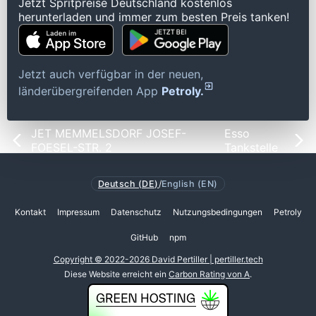
Jetzt Spritpreise Deutschland kostenlos
herunterladen und immer zum besten Preis tanken!
Jetzt auch verfügbar in der neuen,
länderübergreifenden App
Petroly.
JET MEMMELSDORF JOSEF-
Esso
FOESEL-STR. 2
Tankstelle
Deutsch (DE)
/
English (EN)
Kontakt
Impressum
Datenschutz
Nutzungsbedingungen
Petroly
GitHub
npm
Copyright © 2022-2026 David Pertiller | pertiller.tech
Diese Website erreicht ein
Carbon Rating von A
.