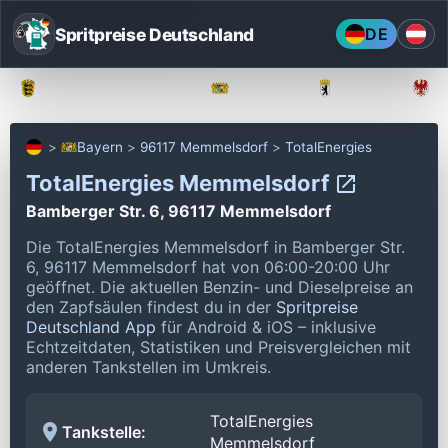
Spritpreise Deutschland
DE
Baden-Württemberg
Bayern
Berlin
Bayern
96117 Memmelsdorf
TotalEnergies
TotalEnergies Memmelsdorf
Bamberger Str. 6, 96117 Memmelsdorf
Die TotalEnergies Memmelsdorf in Bamberger Str.
6, 96117 Memmelsdorf hat von 06:00-20:00 Uhr
geöffnet.
Die aktuellen Benzin- und Dieselpreise an
den Zapfsäulen findest du in der
Spritpreise
Deutschland App
für Android & iOS – inklusive
Echtzeitdaten, Statistiken und Preisvergleichen mit
anderen Tankstellen im Umkreis.
TotalEnergies
Tankstelle:
Memmelsdorf