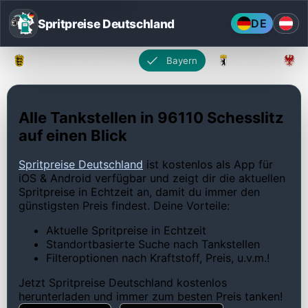
Spritpreise Deutschland
DE
Baden-Württemberg
Bayern
Berlin
Alle Tankstellen in 96110 Schesslitz
auf einen Blick
Spritpreise Deutschland
ist kostenlos als App für
iOS & Android verfügbar und zeigt dir die aktuellen
Spritpreise in Echtzeit an, damit du immer den
günstigsten Preis findest. Deine Vorteile:
Aktuelle Spritpreise in Echtzeit
Standortbasierte Suche nach Tankstellen
Filteroptionen nach Kraftstoff, Preis, u.v.m.!
Jetzt Spritpreise Deutschland kostenlos
herunterladen und immer zum besten Preis tanken!