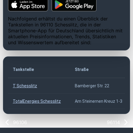
Nachfolgend erhältst du einen Überblick der
Tankstellen in 96110 Schesslitz, die in der
Smartphone-App für Deutschland übersichtlich mit
aktuellen Preisinformationen, Trends, Statistiken
und Wissenswertem aufbereitet sind:
Tankstelle
Straße
T Schesslitz
Bamberger Str. 22
TotalEnergies Schesslitz
Am Steinernen Kreuz 1-3
96106
96114