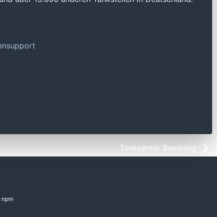
tensupport
Tankcenter Bamberg
npm