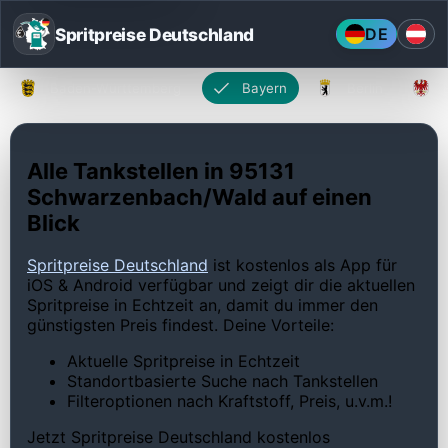
Spritpreise Deutschland
DE
Baden-Württemberg
Bayern
Berlin
Alle Tankstellen in 95131
Schwarzenbach/Wald auf einen
Blick
Spritpreise Deutschland
ist kostenlos als App für
iOS & Android verfügbar und zeigt dir die aktuellen
Spritpreise in Echtzeit an, damit du immer den
günstigsten Preis findest. Deine Vorteile:
Aktuelle Spritpreise in Echtzeit
Standortbasierte Suche nach Tankstellen
Filteroptionen nach Kraftstoff, Preis, u.v.m.!
Jetzt Spritpreise Deutschland kostenlos