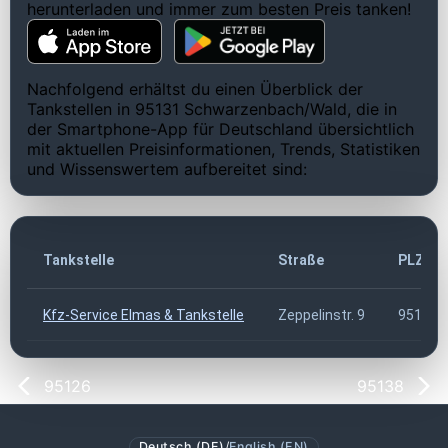
herunterladen und immer zum besten Preis tanken!
Nachfolgend erhältst du einen Überblick der
Tankstellen in 95131 Schwarzenbach/Wald, die in
der Smartphone-App für Deutschland übersichtlich
mit aktuellen Preisinformationen, Trends, Statistiken
und Wissenswertem aufbereitet sind:
Tankstelle
Straße
PLZ
Kfz-Service Elmas & Tankstelle
Zeppelinstr. 9
95131
95126
95138
Deutsch (DE)
/
English (EN)