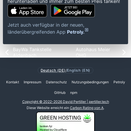
herunterladen und immer zum besten Preis tanken!
Jetzt auch verfügbar in der neuen,
länderübergreifenden App
Petroly.
BayWa Tankstelle
Autohaus Meier
Aidenbach
OHG
Deutsch (DE)
/
English (EN)
Kontakt
Impressum
Datenschutz
Nutzungsbedingungen
Petroly
GitHub
npm
Copyright © 2022-2026 David Pertiller | pertiller.tech
Diese Website erreicht ein
Carbon Rating von A
.