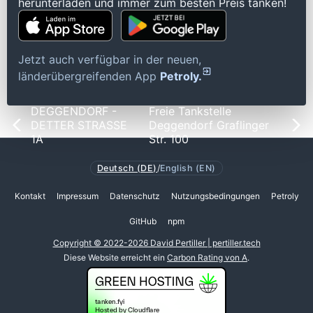
herunterladen und immer zum besten Preis tanken!
Jetzt auch verfügbar in der neuen,
länderübergreifenden App
Petroly.
DEGGENDORF -
Freie Tankstelle
DETTER STRASSE
Deggendorf Graflinger
1A
Str. 100
Deutsch (DE)
/
English (EN)
Kontakt
Impressum
Datenschutz
Nutzungsbedingungen
Petroly
GitHub
npm
Copyright © 2022-2026 David Pertiller | pertiller.tech
Diese Website erreicht ein
Carbon Rating von A
.