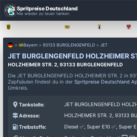
Spritpreise Deutschland
Nie wieder zu teuer tanken
Baden-Württemberg
Bayern
Berlin
Bayern
93133 BURGLENGENFELD
JET
JET BURGLENGENFELD HOLZHEIMER ST
HOLZHEIMER STR. 2, 93133 BURGLENGENFELD
Die JET BURGLENGENFELD HOLZHEIMER STR. 2 in 931
Zapfsäulen findest du in der
Spritpreise Deutschland A
Umkreis.
JET BURGLENGENFELD HOLZH
Tankstelle:
HOLZHEIMER STR. 2, 93133 
Adresse:
Diesel ✅, Super E10 ✅, Super 
Treibstoffe: