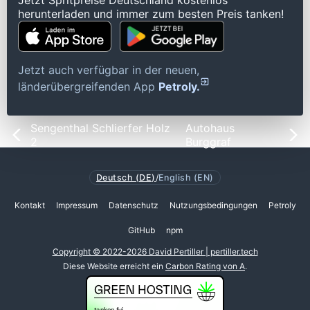
Jetzt Spritpreise Deutschland kostenlos
herunterladen und immer zum besten Preis tanken!
Jetzt auch verfügbar in der neuen,
länderübergreifenden App
Petroly.
Sengenthal Schlierfer Holz
Autohaus
2
Burggraf
Deutsch (DE)
/
English (EN)
Kontakt
Impressum
Datenschutz
Nutzungsbedingungen
Petroly
GitHub
npm
Copyright © 2022-2026 David Pertiller | pertiller.tech
Diese Website erreicht ein
Carbon Rating von A
.