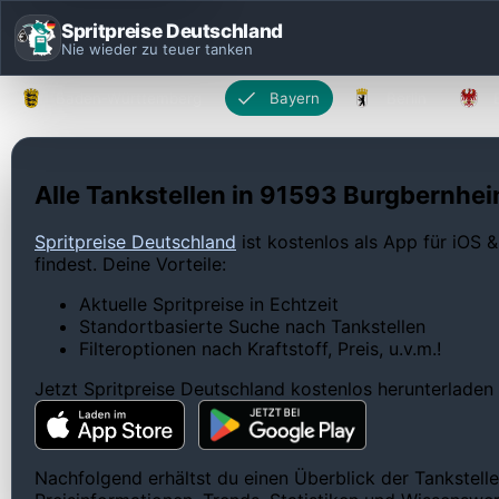
Spritpreise Deutschland
Nie wieder zu teuer tanken
Baden-Württemberg
Bayern
Berlin
Alle Tankstellen in 91593 Burgbernhei
Spritpreise Deutschland
ist kostenlos als App für iOS &
findest. Deine Vorteile:
Aktuelle Spritpreise in Echtzeit
Standortbasierte Suche nach Tankstellen
Filteroptionen nach Kraftstoff, Preis, u.v.m.!
Jetzt Spritpreise Deutschland kostenlos herunterladen
Nachfolgend erhältst du einen Überblick der Tankstell