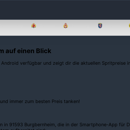
Brandenburg
Bremen
Hamburg
Hessen
m auf einen Blick
 Android verfügbar und zeigt dir die aktuellen Spritpreise 
 und immer zum besten Preis tanken!
en in 91593 Burgbernheim, die in der Smartphone-App für De