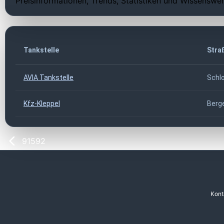
Preisinformationen, Trends, Statistiken und Wissenswer
Tankstelle
Stra
AVIA Tankstelle
Schl
Kfz-Kleppel
Berge
91592
Kont