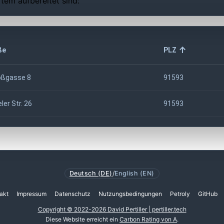
tem aufbereitet sind:
ße
PLZ
oßgasse 8
91593
ler Str. 26
91593
Deutsch (DE)
/
English (EN)
akt
Impressum
Datenschutz
Nutzungsbedingungen
Petroly
GitHub
Copyright © 2022-2026 David Pertiller | pertiller.tech
Diese Website erreicht ein
Carbon Rating von A
.