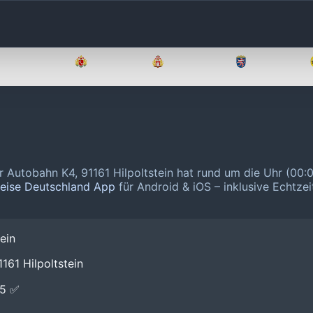
Brandenburg
Bremen
Hamburg
Hessen
er Autobahn K4, 91161 Hilpoltstein hat rund um die Uhr (00:
reise Deutschland App
für Android & iOS – inklusive Echtzei
ein
161 Hilpoltstein
E5 ✅