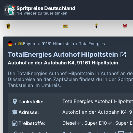
Spritpreise Deutschland
Nie wieder zu teuer tanken
Baden-Württemberg
Bayern
Berlin
Bayern
91161 Hilpoltstein
TotalEnergies
TotalEnergies Autohof Hilpoltstein
Autohof an der Autobahn K4, 91161 Hilpoltstein
Die TotalEnergies Autohof Hilpoltstein in Autohof an d
Dieselpreise an den Zapfsäulen findest du in der
Spritp
Tankstellen im Umkreis.
TotalEnergies Autohof Hilpoltst
Tankstelle:
Autohof an der Autobahn K4, 91
Adresse:
Diesel ✅, Super E10 ✅, Super 
Treibstoffe: