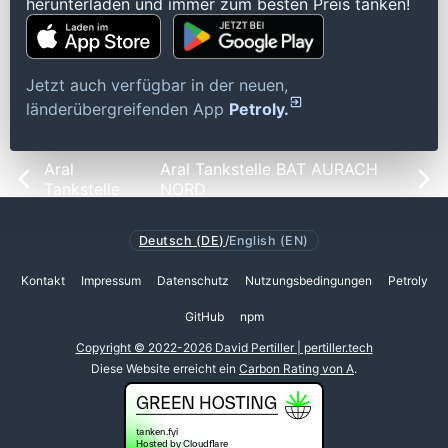
herunterladen und immer zum besten Preis tanken!
Jetzt auch verfügbar in der neuen,
länderübergreifenden App
Petroly.
Aral
Aral Tankstelle BAT AURACH
Tankstelle
NORD
Deutsch (DE)
/
English (EN)
Kontakt
Impressum
Datenschutz
Nutzungsbedingungen
Petroly
GitHub
npm
Copyright © 2022-2026 David Pertiller | pertiller.tech
Diese Website erreicht ein
Carbon Rating von A
.