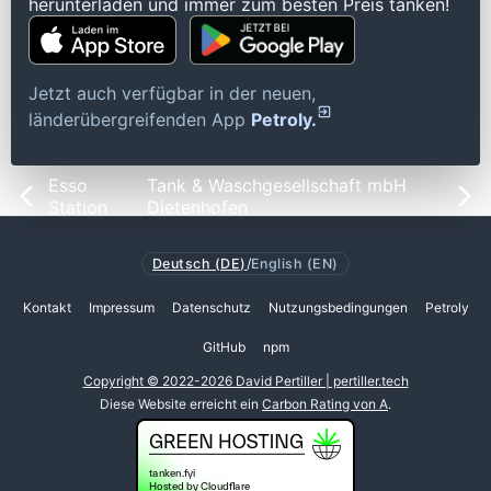
herunterladen und immer zum besten Preis tanken!
Jetzt auch verfügbar in der neuen,
länderübergreifenden App
Petroly.
Esso
Tank & Waschgesellschaft mbH
Station
Dietenhofen
Deutsch (DE)
/
English (EN)
Kontakt
Impressum
Datenschutz
Nutzungsbedingungen
Petroly
GitHub
npm
Copyright © 2022-2026 David Pertiller | pertiller.tech
Diese Website erreicht ein
Carbon Rating von A
.