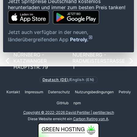
Jetzt Spritpreise Deutschland kostenlos
herunterladen und immer zum besten Preis tanken!
Jetzt auch verfügbar in der neuen,
länderübergreifenden App
Petroly.
NÜRNBERG -
NUERNBERG -
KATZWANGER
RADMEISTERSTRASSE
HAUPTSTR. 79
1
Deutsch (DE)
/
English (EN)
Kontakt
Impressum
Datenschutz
Nutzungsbedingungen
Petroly
GitHub
npm
Copyright © 2022-2026 David Pertiller | pertiller.tech
Diese Website erreicht ein
Carbon Rating von A
.