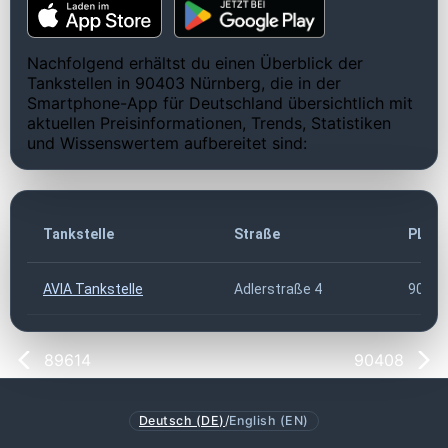
Nachfolgend erhältst du einen Überblick der
Tankstellen in 90403 Nürnberg, die in der
Smartphone-App für Deutschland übersichtlich mit
aktuellen Preisinformationen, Trends, Statistiken
und Wissenswertem aufbereitet sind:
Tankstelle
Straße
PLZ
AVIA Tankstelle
Adlerstraße 4
90403
89614
90408
Deutsch (DE)
/
English (EN)