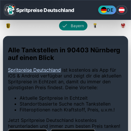
Spritpreise Deutschland
DE
Baden-Württemberg
Bayern
Berlin
Alle Tankstellen in 90403 Nürnberg
auf einen Blick
Spritpreise Deutschland
ist kostenlos als App für
iOS & Android verfügbar und zeigt dir die aktuellen
Spritpreise in Echtzeit an, damit du immer den
günstigsten Preis findest. Deine Vorteile:
Aktuelle Spritpreise in Echtzeit
Standortbasierte Suche nach Tankstellen
Filteroptionen nach Kraftstoff, Preis, u.v.m.!
Jetzt Spritpreise Deutschland kostenlos
herunterladen und immer zum besten Preis tanken!