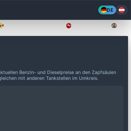
DE
Mecklenburg-Vorpommern
Niedersachsen
Nordr
aktuellen Benzin- und Dieselpreise an den Zapfsäulen
rgleichen mit anderen Tankstellen im Umkreis.