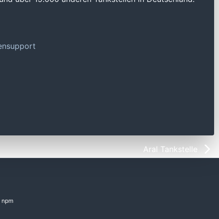
tensupport
Aral Tankstelle
npm