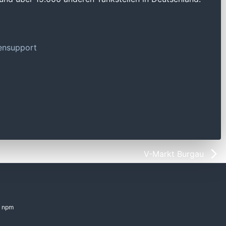
tensupport
V-Markt Burgau
npm