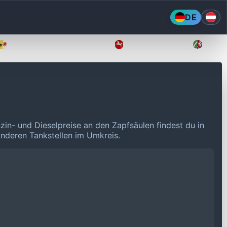
DE
Mecklenburg-Vorpommern
Niedersachsen
Nordr
zin- und Dieselpreise an den Zapfsäulen findest du in
 anderen Tankstellen im Umkreis.