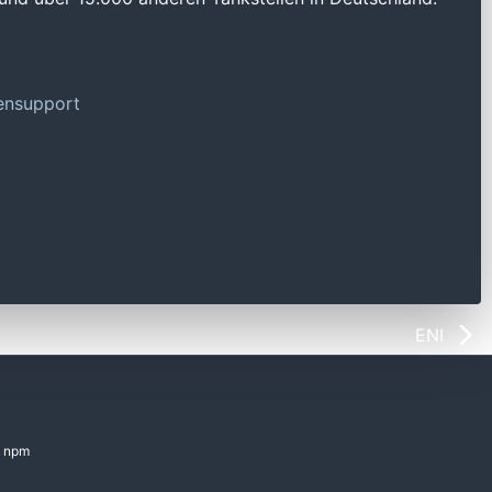
tensupport
ENI
npm