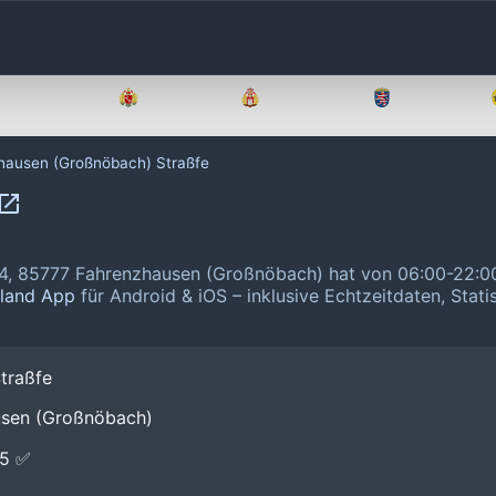
Brandenburg
Bremen
Hamburg
Hessen
hausen (Großnöbach) Straßfe
14, 85777 Fahrenzhausen (Großnöbach) hat von 06:00-22:0
hland App
für Android & iOS – inklusive Echtzeitdaten, Stati
traßfe
usen (Großnöbach)
E5 ✅