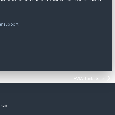
tensupport
AVIA Tankstelle
npm