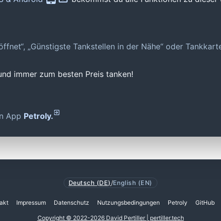
geöffnet“, „Günstigste Tankstellen in der Nähe“ oder Tankkar
 und immer zum besten Preis tanken!
den App
Petroly.
Deutsch (DE)
/
English (EN)
akt
Impressum
Datenschutz
Nutzungsbedingungen
Petroly
GitHub
Copyright © 2022-2026 David Pertiller | pertiller.tech