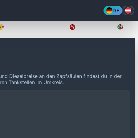
DE
Mecklenburg-Vorpommern
Niedersachsen
Nordr
und Dieselpreise an den Zapfsäulen findest du in der
eren Tankstellen im Umkreis.