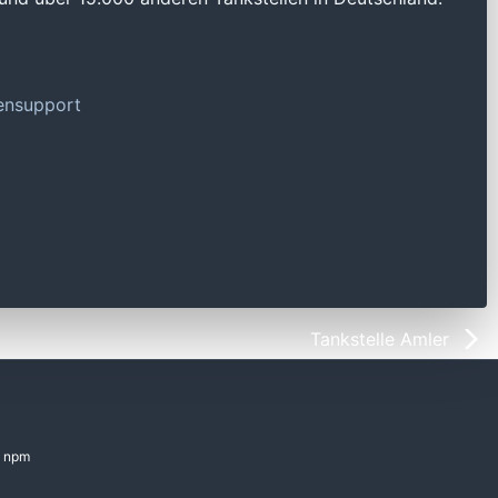
tensupport
Tankstelle Amler
npm