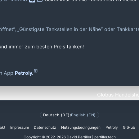
geöffnet“, „Günstigste Tankstellen in der Nähe“ oder Tankkar
 und immer zum besten Preis tanken!
den App
Petroly.
Globus Handelsho
Deutsch (DE)
/
English (EN)
akt
Impressum
Datenschutz
Nutzungsbedingungen
Petroly
GitHub
Copyright © 2022-2026 David Pertiller | pertiller.tech