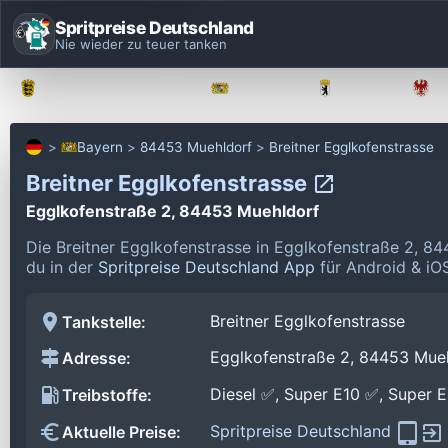
Spritpreise Deutschland
Nie wieder zu teuer tanken
Baden-Württemberg
Bayern
Berlin
Bayern
84453 Muehldorf
Breitner Egglkofenstrasse
Breitner Egglkofenstrasse
Egglkofenstraße 2, 84453 Muehldorf
Die Breitner Egglkofenstrasse in Egglkofenstraße 2, 8
du in der
Spritpreise Deutschland App
für Android & iOS
Breitner Egglkofenstrasse
Tankstelle:
Egglkofenstraße 2, 84453 Mue
Adresse:
Diesel ✅, Super E10 ✅, Super 
Treibstoffe:
Spritpreise Deutschland
Aktuelle Preise: