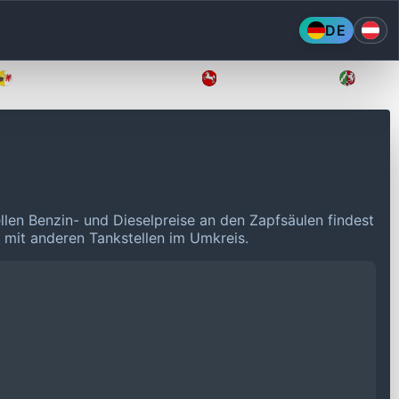
DE
Mecklenburg-Vorpommern
Niedersachsen
Nordr
llen Benzin- und Dieselpreise an den Zapfsäulen findest
n mit anderen Tankstellen im Umkreis.