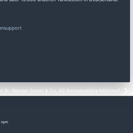
tensupport
f St. Wendel GmbH & Co. KG Betriebsstätte Mühldorf
npm