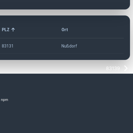
PLZ
Ort
83131
Nußdorf
83139
npm