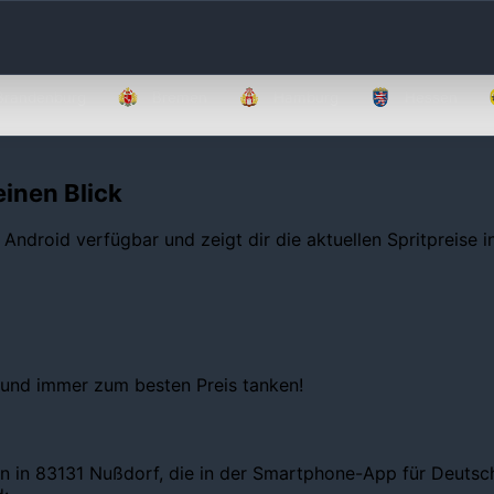
Brandenburg
Bremen
Hamburg
Hessen
einen Blick
 Android verfügbar und zeigt dir die aktuellen Spritpreise 
 und immer zum besten Preis tanken!
n in 83131 Nußdorf, die in der Smartphone-App für Deutschl