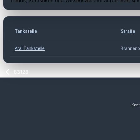
Trends, Statistiken und Wissenswertem aufbereitet sin
Tankstelle
Straße
Aral Tankstelle
Brannenb
83128
Kont