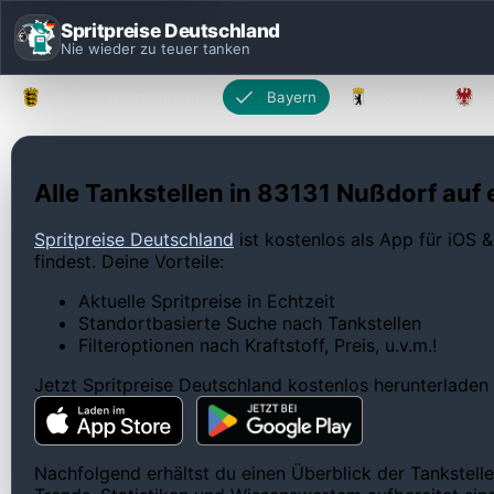
Spritpreise Deutschland
Nie wieder zu teuer tanken
Baden-Württemberg
Bayern
Berlin
Alle Tankstellen in 83131 Nußdorf auf 
Spritpreise Deutschland
ist kostenlos als App für iOS &
findest. Deine Vorteile:
Aktuelle Spritpreise in Echtzeit
Standortbasierte Suche nach Tankstellen
Filteroptionen nach Kraftstoff, Preis, u.v.m.!
Jetzt Spritpreise Deutschland kostenlos herunterladen
Nachfolgend erhältst du einen Überblick der Tankstelle