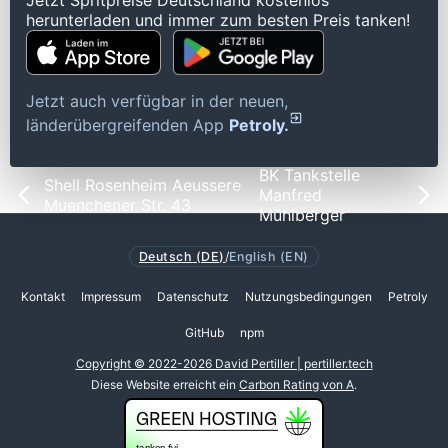
Jetzt Spritpreise Deutschland kostenlos
herunterladen und immer zum besten Preis tanken!
Jetzt auch verfügbar in der neuen,
länderübergreifenden App
Petroly.
BK Tankstelle
Shell Rosenheim Aeussere
Manfred
Muenchener Str. 43
Mühlberger
Deutsch (DE)
/
English (EN)
Kontakt
Impressum
Datenschutz
Nutzungsbedingungen
Petroly
GitHub
npm
Copyright © 2022-2026 David Pertiller | pertiller.tech
Diese Website erreicht ein
Carbon Rating von A
.