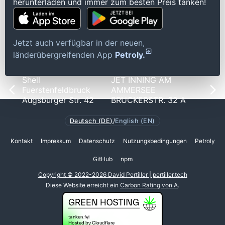
herunterladen und immer zum besten Preis tanken!
Jetzt auch verfügbar in der neuen,
länderübergreifenden App
Petroly.
Shell
JET INNING AM
Fuerstenfeldbruck
AMMERSEE
Augsburger Str. 42
BRUCKERSTR. 32 A
Deutsch (DE)
/
English (EN)
Kontakt
Impressum
Datenschutz
Nutzungsbedingungen
Petroly
GitHub
npm
Copyright © 2022-2026 David Pertiller | pertiller.tech
Diese Website erreicht ein
Carbon Rating von A
.