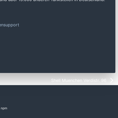
tensupport
Shell Muenchen Verdistr. 96
npm