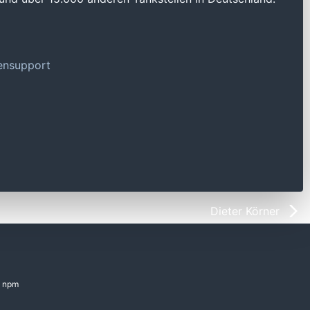
tensupport
Dieter Körner
npm