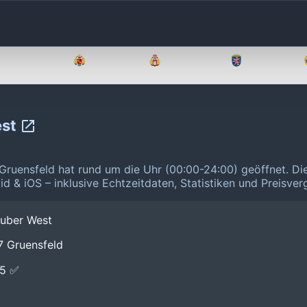
Brandenburg
Bremen
Hamburg
Hessen
est
Gruensfeld hat rund um die Uhr (00:00-24:00) geöffnet.
Di
id & iOS – inklusive Echtzeitdaten, Statistiken und Preisve
auber West
7 Gruensfeld
E5 ✅