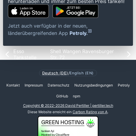
herunterladen und immer zum besten Preis tanken!
Jetzt auch verfügbar in der neuen,
länderübergreifenden App
Petroly.
Esso
Shell Wangen Ravensburger
Tankstelle
Str. 72
Deutsch (DE)
/
English (EN)
Kontakt
Impressum
Datenschutz
Nutzungsbedingungen
Petroly
GitHub
npm
Copyright © 2022-2026 David Pertiller | pertiller.tech
Diese Website erreicht ein
Carbon Rating von A
.