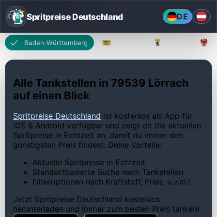
Spritpreise Deutschland
DE
Baden-Württemberg
Bayern
Berlin
Alle Tankstellen in 79539 Lörrach
auf einen Blick
Spritpreise Deutschland
ist kostenlos als App für
iOS & Android verfügbar und zeigt dir die aktuellen
Spritpreise in Echtzeit an, damit du immer den
günstigsten Preis findest. Deine Vorteile:
Aktuelle Spritpreise in Echtzeit
Standortbasierte Suche nach Tankstellen
Filteroptionen nach Kraftstoff, Preis, u.v.m.!
Jetzt Spritpreise Deutschland kostenlos
herunterladen und immer zum besten Preis tanken!