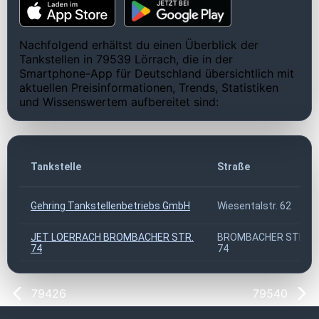
Nachfolgend erhältst du einen Überblick der
Tankstellen in 79539 Lörrach, die in der
Smartphone-App für Deutschland übersichtlich mit
aktuellen Preisinformationen, Trends, Statistiken
und Wissenswertem aufbereitet sind:
Tankstelle
Straße
Gehring Tankstellenbetriebs GmbH
Wiesentalstr. 62
JET LOERRACH BROMBACHER STR.
BROMBACHER STR.
74
74
79426
79540