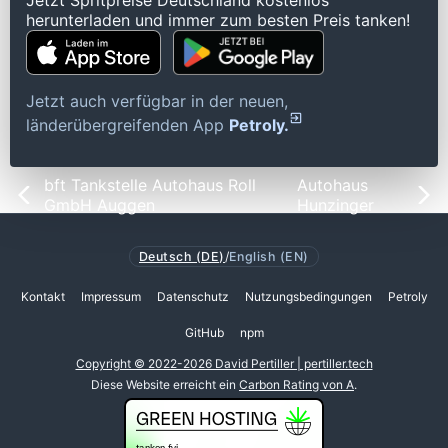
Jetzt Spritpreise Deutschland kostenlos
herunterladen und immer zum besten Preis tanken!
Jetzt auch verfügbar in der neuen,
länderübergreifenden App
Petroly.
bft Tankstelle Autohaus Roll
Autohaus
GmbH Auggen
Hunzinger
Deutsch (DE)
/
English (EN)
Kontakt
Impressum
Datenschutz
Nutzungsbedingungen
Petroly
GitHub
npm
Copyright © 2022-2026 David Pertiller | pertiller.tech
Diese Website erreicht ein
Carbon Rating von A
.