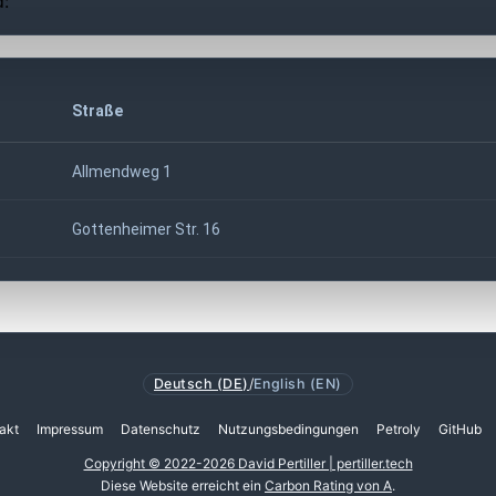
d:
Straße
Allmendweg 1
Gottenheimer Str. 16
Deutsch (DE)
/
English (EN)
akt
Impressum
Datenschutz
Nutzungsbedingungen
Petroly
GitHub
Copyright © 2022-2026 David Pertiller | pertiller.tech
Diese Website erreicht ein
Carbon Rating von A
.