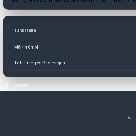
Trends, Statistiken und Wissenswertem aufbereitet sin
Tankstelle
Märtin GmbH
TotalEnergies Boetzingen
79261
Kont