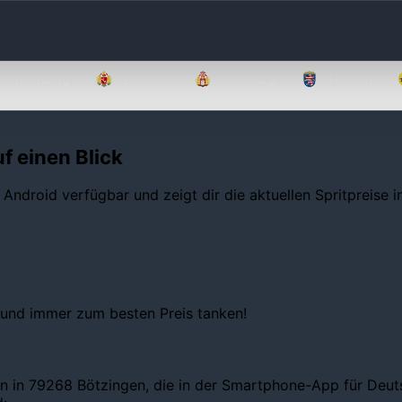
Brandenburg
Bremen
Hamburg
Hessen
f einen Blick
 Android verfügbar und zeigt dir die aktuellen Spritpreise 
 und immer zum besten Preis tanken!
n in 79268 Bötzingen, die in der Smartphone-App für Deutsc