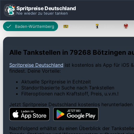
Spritpreise Deutschland
Nie wieder zu teuer tanken
Baden-Württemberg
Bayern
Berlin
Alle Tankstellen in 79268 Bötzingen au
Spritpreise Deutschland
ist kostenlos als App für iOS &
findest. Deine Vorteile:
Aktuelle Spritpreise in Echtzeit
Standortbasierte Suche nach Tankstellen
Filteroptionen nach Kraftstoff, Preis, u.v.m.!
Jetzt Spritpreise Deutschland kostenlos herunterladen
Nachfolgend erhältst du einen Überblick der Tankstelle