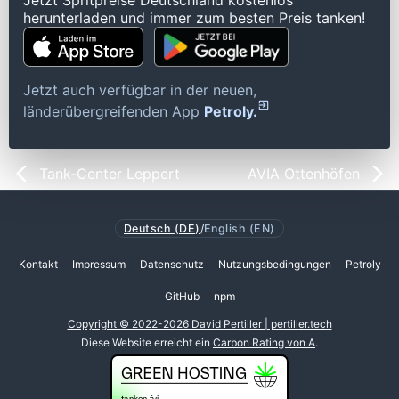
Jetzt Spritpreise Deutschland kostenlos
herunterladen und immer zum besten Preis tanken!
Jetzt auch verfügbar in der neuen,
länderübergreifenden App
Petroly.
Tank-Center Leppert
AVIA Ottenhöfen
Deutsch (DE)
/
English (EN)
Kontakt
Impressum
Datenschutz
Nutzungsbedingungen
Petroly
GitHub
npm
Copyright © 2022-2026 David Pertiller | pertiller.tech
Diese Website erreicht ein
Carbon Rating von A
.